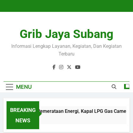
Skip
to
content
Grib Jaya Subang
Informasi Lengkap Layanan, Kegiatan, Dan Kegiatan
Terbaru
MENU
BREAKING
Wujudkan Pemerataan Energi, Kapal LPG Gas Camellia Be
4 Months Ago
NEWS