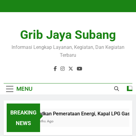
Skip
to
content
Grib Jaya Subang
Informasi Lengkap Layanan, Kegiatan, Dan Kegiatan
Terbaru
MENU
BREAKING
Wujudkan Pemerataan Energi, Kapal LPG Gas Ca
4 Months Ago
NEWS