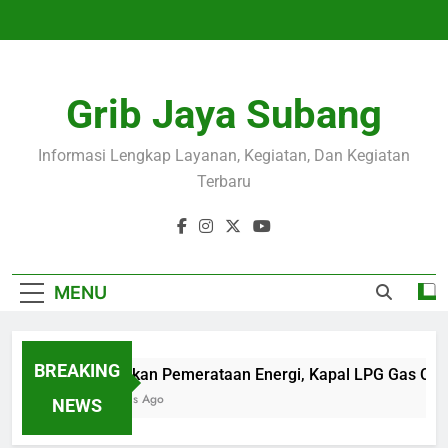
Skip
to
content
Grib Jaya Subang
Informasi Lengkap Layanan, Kegiatan, Dan Kegiatan
Terbaru
MENU
BREAKING
Wujudkan Pemerataan Energi, Kapal LPG Gas Cam
4 Months Ago
NEWS