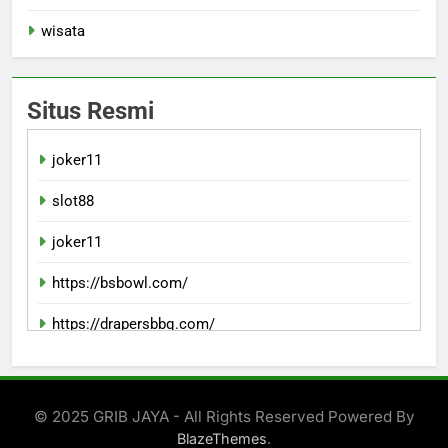
wisata
Situs Resmi
joker11
slot88
joker11
https://bsbowl.com/
https://drapersbbq.com/
slotvipgg
https://downriggersfc.com/
© 2025 GRIB JAYA - All Rights Reserved Powered By
.
BlazeThemes
https://ism-kansascity.org/