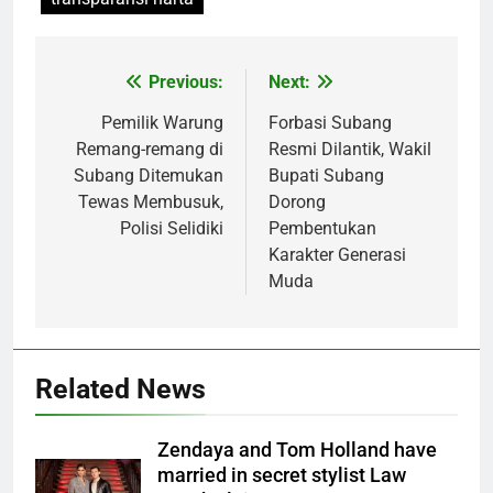
Previous:
Next:
Post
navigation
Pemilik Warung
‎Forbasi Subang
Remang-remang di
Resmi Dilantik, Wakil
Subang Ditemukan
Bupati Subang
Tewas Membusuk,
Dorong
Polisi Selidiki
Pembentukan
Karakter Generasi
Muda
Related News
Zendaya and Tom Holland have
married in secret stylist Law