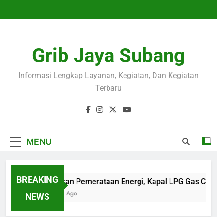
Skip
to
content
Grib Jaya Subang
Informasi Lengkap Layanan, Kegiatan, Dan Kegiatan
Terbaru
MENU
BREAKING
Wujudkan Pemerataan Energi, Kapal LPG Gas Came
4 Months Ago
NEWS