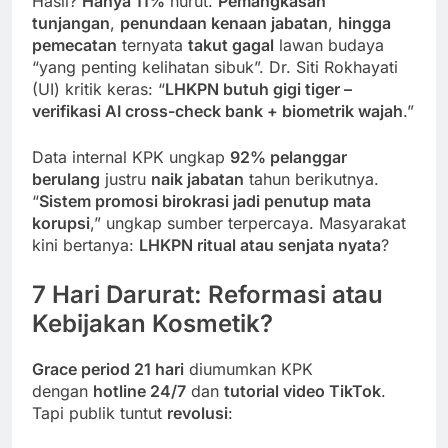
Hasil?
Hanya 11%
nurut.
Pemangkasan
tunjangan
,
penundaan kenaan jabatan
,
hingga
pemecatan
ternyata
takut gagal
lawan budaya
“yang penting kelihatan sibuk”. Dr. Siti Rokhayati
(UI) kritik keras: “
LHKPN butuh gigi tiger –
verifikasi AI cross-check bank + biometrik wajah
.”
Data internal KPK ungkap
92% pelanggar
berulang
justru
naik jabatan
tahun berikutnya.
“
Sistem promosi birokrasi jadi penutup mata
korupsi
,” ungkap sumber terpercaya. Masyarakat
kini bertanya:
LHKPN ritual atau senjata nyata
?
7 Hari Darurat: Reformasi atau
Kebijakan Kosmetik?
Grace period 21 hari
diumumkan KPK
dengan
hotline 24/7
dan
tutorial video TikTok
.
Tapi publik tuntut
revolusi
: