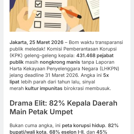
Jakarta, 25 Maret 2026
– Bom waktu transparansi
publik meledak! Komisi Pemberantasan Korupsi
(KPK) geleng-geleng kepala:
431.468 pejabat
publik
masih
nongkrong manis
tanpa Laporan
Harta Kekayaan Penyelenggara Negara (LHKPN)
jelang deadline 31 Maret 2026. Angka ini
5x
lipat
lebih parah dari tahun lalu, sinyal
merah
kultur impunitas
birokrasi membusuk.
Drama Elit: 82% Kepala Daerah
Main Petak Umpet
Bukan cuma angka, ini
peta korupsi hidup
.
82%
bupati/wali kota
,
68% eselon I-II
, dan
45%