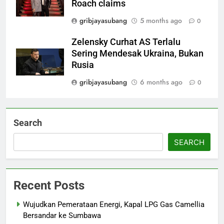
Roach claims
gribjayasubang
5 months ago
0
Zelensky Curhat AS Terlalu
Sering Mendesak Ukraina, Bukan
Rusia
gribjayasubang
6 months ago
0
Search
SEARCH
Recent Posts
Wujudkan Pemerataan Energi, Kapal LPG Gas Camellia
Bersandar ke Sumbawa