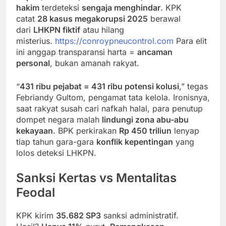
hakim
terdeteksi
sengaja menghindar
. KPK
catat
28 kasus megakorupsi 2025
berawal
dari
LHKPN fiktif
atau hilang
misterius.
https://conroypneucontrol.com
Para elit
ini anggap transparansi harta =
ancaman
personal
, bukan amanah rakyat.
“
431 ribu pejabat = 431 ribu potensi kolusi
,” tegas
Febriandy Gultom, pengamat tata kelola. Ironisnya,
saat rakyat susah cari nafkah halal, para penutup
dompet negara malah
lindungi zona abu-abu
kekayaan
. BPK perkirakan
Rp 450 triliun
lenyap
tiap tahun gara-gara
konflik kepentingan
yang
lolos deteksi LHKPN.
Sanksi Kertas vs Mentalitas
Feodal
KPK kirim
35.682 SP3
sanksi administratif.