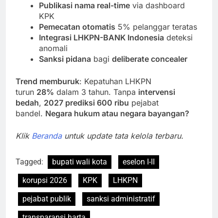
Publikasi nama real-time
via dashboard
KPK
Pemecatan otomatis
5% pelanggar teratas
Integrasi LHKPN-BANK Indonesia
deteksi
anomali
Sanksi pidana
bagi
deliberate concealer
Trend memburuk
: Kepatuhan LHKPN
turun
28%
dalam 3 tahun. Tanpa
intervensi
bedah
,
2027 prediksi 600 ribu
pejabat
bandel.
Negara hukum atau negara bayangan?
Klik
Beranda
untuk update tata kelola terbaru.
Tagged:
bupati wali kota
eselon I-II
korupsi 2026
KPK
LHKPN
pejabat publik
sanksi administratif
transparansi harta