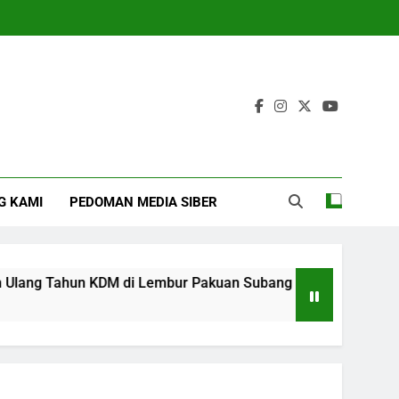
G KAMI
PEDOMAN MEDIA SIBER
ng Tahun KDM di Lembur Pakuan Subang
‎For
4 Mon