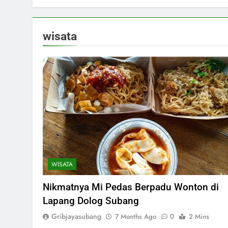
wisata
WISATA
Nikmatnya Mi Pedas Berpadu Wonton di
Lapang Dolog Subang
Gribjayasubang
7 Months Ago
0
2 Mins