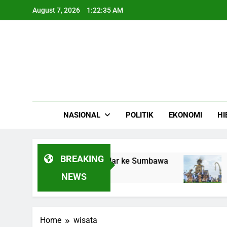
Skip
August 7, 2026
1:22:35 AM
to
content
NASIONAL
POLITIK
EKONOMI
HI
BREAKING
LPG Gas Camellia Bersandar ke Sumbawa
Rib
4 Mo
NEWS
Home
wisata