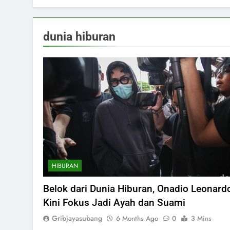
dunia hiburan
HIBURAN
Belok dari Dunia Hiburan, Onadio Leonard
Kini Fokus Jadi Ayah dan Suami
Gribjayasubang
6 Months Ago
0
3 Mins