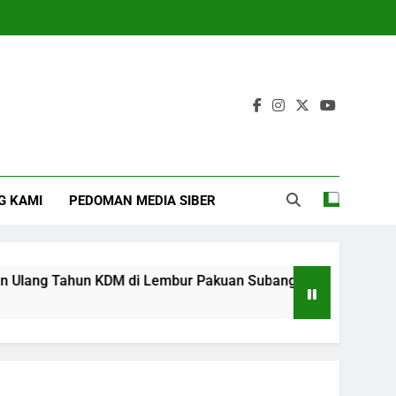
G KAMI
PEDOMAN MEDIA SIBER
ng Tahun KDM di Lembur Pakuan Subang
‎For
4 Mon