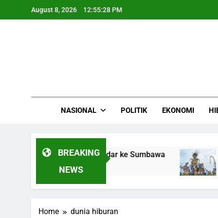
Skip
August 8, 2026
12:55:28 PM
to
content
NASIONAL
POLITIK
EKONOMI
HI
BREAKING
LPG Gas Camellia Bersandar ke Sumbawa
Rib
4 Mo
NEWS
Home
dunia hiburan