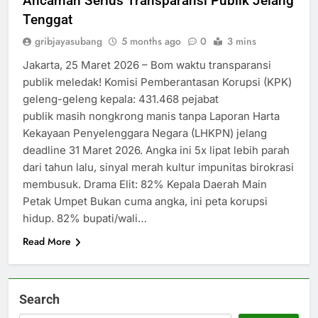
Ancaman Serius Transparansi Publik Jelang
Tenggat
gribjayasubang
5 months ago
0
3 mins
Jakarta, 25 Maret 2026 – Bom waktu transparansi
publik meledak! Komisi Pemberantasan Korupsi (KPK)
geleng-geleng kepala: 431.468 pejabat
publik masih nongkrong manis tanpa Laporan Harta
Kekayaan Penyelenggara Negara (LHKPN) jelang
deadline 31 Maret 2026. Angka ini 5x lipat lebih parah
dari tahun lalu, sinyal merah kultur impunitas birokrasi
membusuk. Drama Elit: 82% Kepala Daerah Main
Petak Umpet Bukan cuma angka, ini peta korupsi
hidup. 82% bupati/wali…
Read More
Search