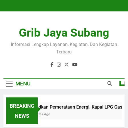
Skip
to
content
Grib Jaya Subang
Informasi Lengkap Layanan, Kegiatan, Dan Kegiatan
Terbaru
MENU
BREAKING
Wujudkan Pemerataan Energi, Kapal LPG Gas Ca
4 Months Ago
NEWS