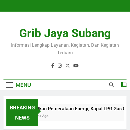
Skip
to
content
Grib Jaya Subang
Informasi Lengkap Layanan, Kegiatan, Dan Kegiatan
Terbaru
MENU
BREAKING
Wujudkan Pemerataan Energi, Kapal LPG Gas Cam
4 Months Ago
NEWS