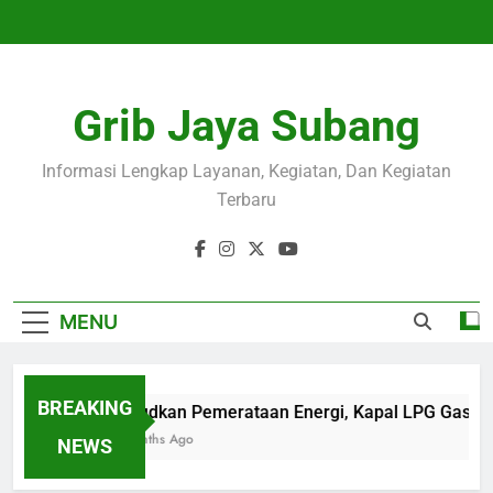
Skip
to
content
Grib Jaya Subang
Informasi Lengkap Layanan, Kegiatan, Dan Kegiatan
Terbaru
MENU
BREAKING
Wujudkan Pemerataan Energi, Kapal LPG Gas Ca
4 Months Ago
NEWS