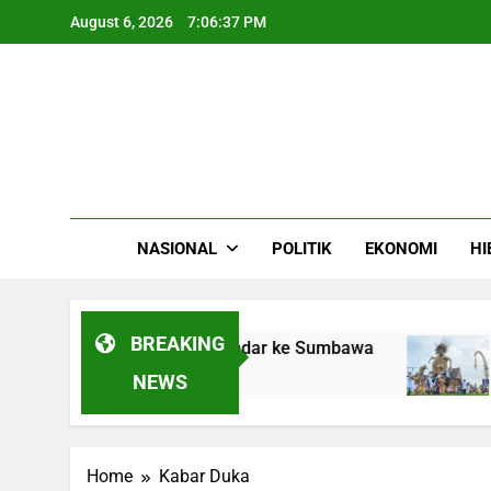
Skip
August 6, 2026
7:06:37 PM
to
content
NASIONAL
POLITIK
EKONOMI
HI
BREAKING
LPG Gas Camellia Bersandar ke Sumbawa
Rib
4 Mo
NEWS
Home
Kabar Duka