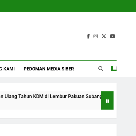
G KAMI
PEDOMAN MEDIA SIBER
ang Tahun KDM di Lembur Pakuan Subang
‎For
4 Mo