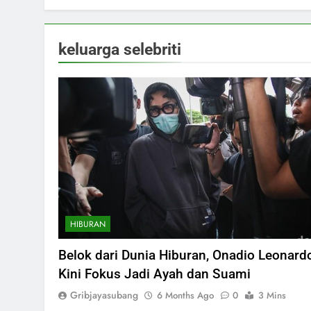
keluarga selebriti
HIBURAN
Belok dari Dunia Hiburan, Onadio Leonard
Kini Fokus Jadi Ayah dan Suami
Gribjayasubang
6 Months Ago
0
3 Mins