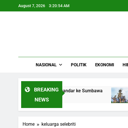
Skip
August 7, 2026
3:20:54 AM
to
content
NASIONAL
POLITIK
EKONOMI
HI
BREAKING
l LPG Gas Camellia Bersandar ke Sumbawa
R
4
NEWS
Home
keluarga selebriti