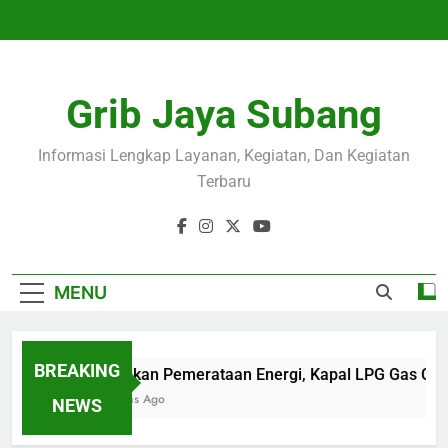
Skip
to
content
Grib Jaya Subang
Informasi Lengkap Layanan, Kegiatan, Dan Kegiatan
Terbaru
MENU
BREAKING
Wujudkan Pemerataan Energi, Kapal LPG Gas Cam
4 Months Ago
NEWS