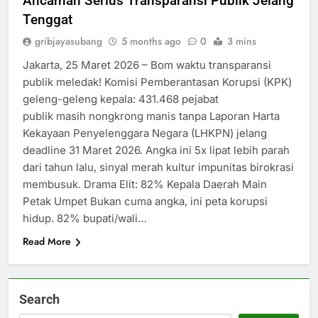
Ancaman Serius Transparansi Publik Jelang
Tenggat
gribjayasubang
5 months ago
0
3 mins
Jakarta, 25 Maret 2026 – Bom waktu transparansi
publik meledak! Komisi Pemberantasan Korupsi (KPK)
geleng-geleng kepala: 431.468 pejabat
publik masih nongkrong manis tanpa Laporan Harta
Kekayaan Penyelenggara Negara (LHKPN) jelang
deadline 31 Maret 2026. Angka ini 5x lipat lebih parah
dari tahun lalu, sinyal merah kultur impunitas birokrasi
membusuk. Drama Elit: 82% Kepala Daerah Main
Petak Umpet Bukan cuma angka, ini peta korupsi
hidup. 82% bupati/wali…
Read More
Search