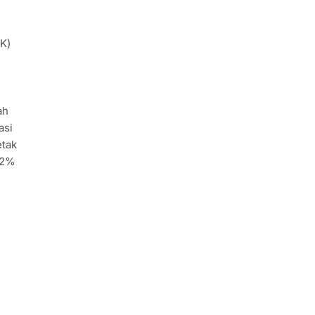
K)
ah
asi
etak
82%