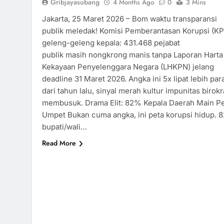
Gribjayasubang
4 Months Ago
0
3 Mins
Jakarta, 25 Maret 2026 – Bom waktu transparansi
publik meledak! Komisi Pemberantasan Korupsi (KP
geleng-geleng kepala: 431.468 pejabat
publik masih nongkrong manis tanpa Laporan Harta
Kekayaan Penyelenggara Negara (LHKPN) jelang
deadline 31 Maret 2026. Angka ini 5x lipat lebih par
dari tahun lalu, sinyal merah kultur impunitas birokr
membusuk. Drama Elit: 82% Kepala Daerah Main P
Umpet Bukan cuma angka, ini peta korupsi hidup. 
bupati/wali…
Read More