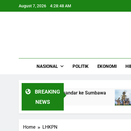
Skip
August 7, 2026
4:28:48 AM
to
content
NASIONAL
POLITIK
EKONOMI
HI
BREAKING
al LPG Gas Camellia Bersandar ke Sumbawa
4
NEWS
Home
LHKPN