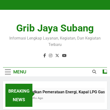
Skip
to
content
Grib Jaya Subang
Informasi Lengkap Layanan, Kegiatan, Dan Kegiatan
Terbaru
MENU
BREAKING
Wujudkan Pemerataan Energi, Kapal LPG Gas Ca
4 Months Ago
NEWS