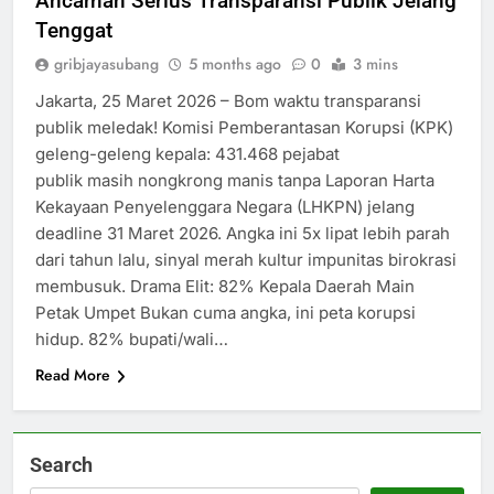
Ancaman Serius Transparansi Publik Jelang
Tenggat
gribjayasubang
5 months ago
0
3 mins
Jakarta, 25 Maret 2026 – Bom waktu transparansi
publik meledak! Komisi Pemberantasan Korupsi (KPK)
geleng-geleng kepala: 431.468 pejabat
publik masih nongkrong manis tanpa Laporan Harta
Kekayaan Penyelenggara Negara (LHKPN) jelang
deadline 31 Maret 2026. Angka ini 5x lipat lebih parah
dari tahun lalu, sinyal merah kultur impunitas birokrasi
membusuk. Drama Elit: 82% Kepala Daerah Main
Petak Umpet Bukan cuma angka, ini peta korupsi
hidup. 82% bupati/wali…
Read More
Search