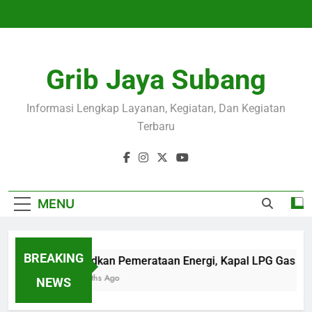
Skip
to
content
Grib Jaya Subang
Informasi Lengkap Layanan, Kegiatan, Dan Kegiatan
Terbaru
MENU
BREAKING
Wujudkan Pemerataan Energi, Kapal LPG Gas Ca
4 Months Ago
NEWS