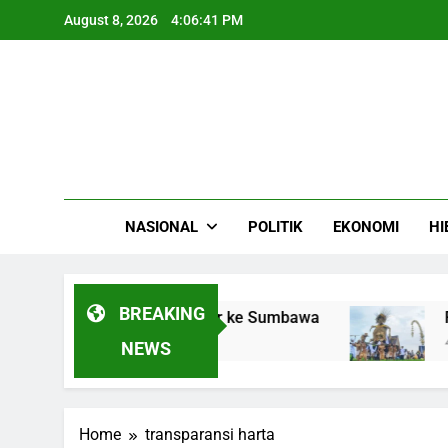
Skip
August 8, 2026
4:06:42 PM
to
content
NASIONAL
POLITIK
EKONOMI
HI
BREAKING
 Gas Camellia Bersandar ke Sumbawa
Ribuan
4 Months
NEWS
Home
transparansi harta