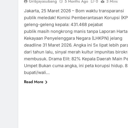
Gribjayasubang
5 Months Ago
0
3 Mins
Jakarta, 25 Maret 2026 – Bom waktu transparansi
publik meledak! Komisi Pemberantasan Korupsi (KP
geleng-geleng kepala: 431.468 pejabat
publik masih nongkrong manis tanpa Laporan Harta
Kekayaan Penyelenggara Negara (LHKPN) jelang
deadline 31 Maret 2026. Angka ini 5x lipat lebih par
dari tahun lalu, sinyal merah kultur impunitas birokr
membusuk. Drama Elit: 82% Kepala Daerah Main P
Umpet Bukan cuma angka, ini peta korupsi hidup. 
bupati/wali…
Read More