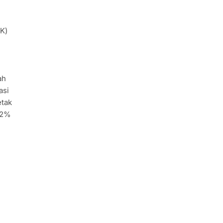
K)
ah
asi
etak
82%