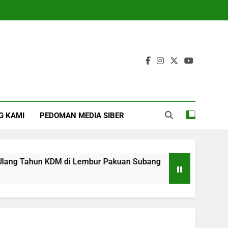
G KAMI
PEDOMAN MEDIA SIBER
 Tahun KDM di Lembur Pakuan Subang
‎Forbas
4 Months