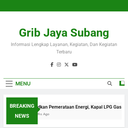
Skip
to
content
Grib Jaya Subang
Informasi Lengkap Layanan, Kegiatan, Dan Kegiatan
Terbaru
MENU
BREAKING
Wujudkan Pemerataan Energi, Kapal LPG Gas Ca
4 Months Ago
NEWS