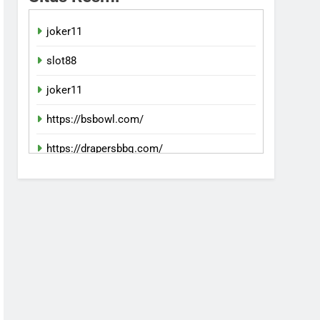
joker11
slot88
joker11
https://bsbowl.com/
https://drapersbbq.com/
slotvipgg
https://downriggersfc.com/
https://ism-kansascity.org/
bento11