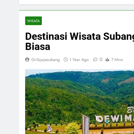
WISATA
Destinasi Wisata Suba
Biasa
0
Gribjayasubang
1 Year Ago
7 Mins