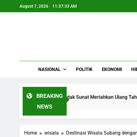
Skip
August 7, 2026
11:37:34 AM
to
content
NASIONAL
POLITIK
EKONOMI
HI
BREAKING
ksikan Ngarak Budak Sunat Meriahkan Ulang Tahun KDM di L
NEWS
Home
wisata
Destinasi Wisata Subang denga