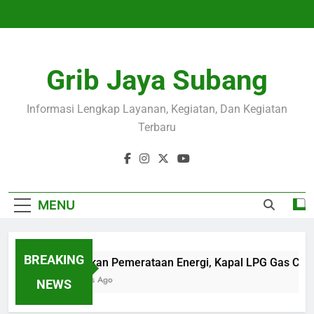
Skip
to
content
Grib Jaya Subang
Informasi Lengkap Layanan, Kegiatan, Dan Kegiatan
Terbaru
MENU
BREAKING
Wujudkan Pemerataan Energi, Kapal LPG Gas Came
4 Months Ago
NEWS