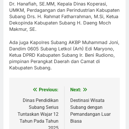
Dr. Hanafiah, SE.MM, Kepala Dinas Koperasi,
UMKM, Perdagangan dan Perindustrian Kabupaten
Subang Drs. H. Rahmat Fatharrahman, M.Si, Ketua
Dekopinda Kabupaten Subang H. Daeng Moch
Makmur, SE.
Ada juga Kapolres Subang AKBP Muhammad Joni,
Dandim 0605 Subang Letkol (Arh) Edi Maryono,
Ketua DPRD Kabupaten Subang Ir. Beni Rudiono,
pimpinan Perangkat Daerah dan Camat di
Kabupaten Subang.
Previous:
Next:
Post
navigation
Dinas Pendidikan
Destinasi Wisata
Subang Serius
Subang dengan
Tuntaskan Wajar 12
Pemandangan Luar
Tahun Pada Tahun
Biasa
2025